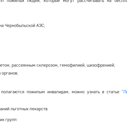
упп пожилых людей, которые могут рассчитывать на беспл
 на Чернобыльской АЭС;
бетом, рассеянным склерозом, гемофилией, шизофренией;
 органов;
 полагаются пожилым инвалидам, можно узнать в статье "
Л
ваний льготных лекарств.
их групп: