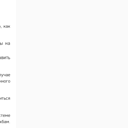
, как
ны на
авить
лучае
нного
иться
стеме
жбам.