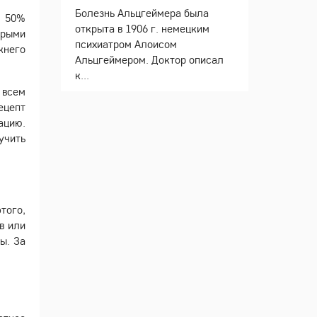
Болезнь Альцгеймера была
в 50%
открыта в 1906 г. немецким
орыми
психиатром Алоисом
жнего
Альцгеймером. Доктор описал
к...
 всем
ецепт
ацию.
учить
того,
в или
ы. За