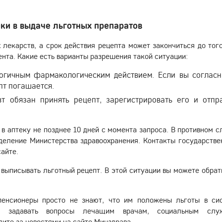
еки в выдаче льготных препаратов
 лекарств, а срок действия рецепта может закончиться до того
ента. Какие есть варианты разрешения такой ситуации:
логичным фармакологическим действием. Если вы соглас
пт погашается.
т обязан принять рецепт, зарегистрировать его и отпр
в аптеку не позднее 10 дней с момента запроса. В противном с
деление Министерства здравоохранения. Контакты государстве
айте.
 выписывать льготный рецепт. В этой ситуации вы можете обрат
пенсионеры просто не знают, что им положены льготы в си
сь задавать вопросы лечащим врачам, социальным слу
ите за новостями на сайте Минздрава.