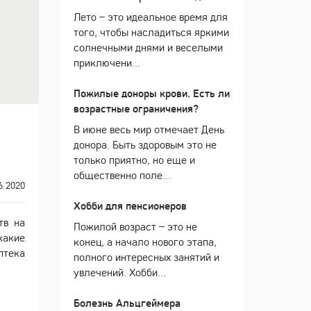
Лето – это идеальное время для
того, чтобы насладиться яркими
солнечными днями и веселыми
приключени...
Пожилые доноры крови. Есть ли
возрастные ограничения?
В июне весь мир отмечает День
донора. Быть здоровым это не
только приятно, но еще и
общественно поле...
6.2020
Хобби для пенсионеров
тв на
Пожилой возраст – это не
какие
конец, а начало нового этапа,
птека
полного интересных занятий и
увлечений. Хобби...
Болезнь Альцгеймера