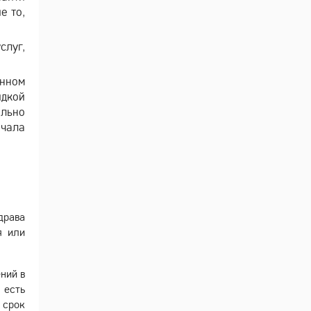
е то,
слуг,
енном
идкой
ельно
ачала
драва
я или
ний в
 есть
 срок