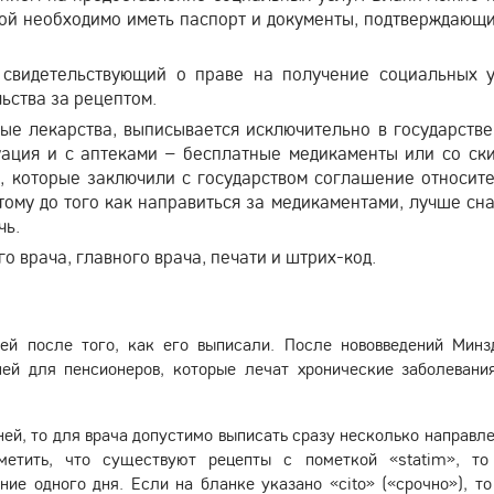
ой необходимо иметь паспорт и документы, подтверждающи
 свидетельствующий о праве на получение социальных у
ьства за рецептом.
ные лекарства, выписывается исключительно в государств
уация и с аптеками – бесплатные медикаменты или со ск
, которые заключили с государством соглашение относит
тому до того как направиться за медикаментами, лучше сн
чь.
 врача, главного врача, печати и штрих-код.
ней после того, как его выписали. После нововведений Минз
ей для пенсионеров, которые лечат хронические заболевани
ней, то для врача допустимо выписать сразу несколько направле
метить, что существуют рецепты с пометкой «statim», то
ие одного дня. Если на бланке указано «cito» («срочно»), то