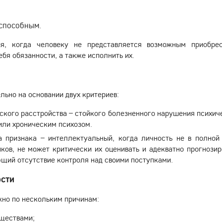
способным.
я, когда человеку не представляется возможным приобре
бя обязанности, а также исполнить их.
ьно на основании двух критериев:
ского расстройства – стойкого болезненного нарушения психич
или хроническим психозом.
 признака – интеллектуальный, когда личность не в полной
ков, не может критически их оценивать и адекватно прогнозир
ющий отсутствие контроля над своими поступками.
ости
но по нескольким причинам:
еществами;