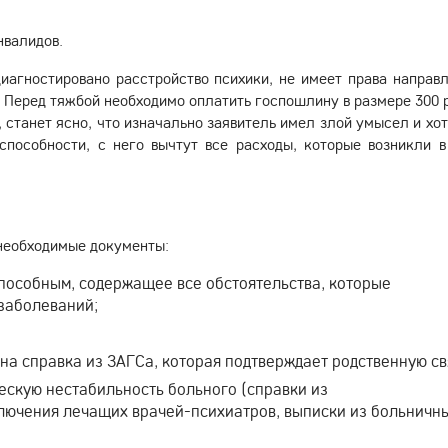
нвалидов.
иагностировано расстройство психики, не имеет права направл
 Перед тяжбой необходимо оплатить госпошлину в размере 300 р
 станет ясно, что изначально заявитель имел злой умысел и хот
пособности, с него вычтут все расходы, которые возникли в
 необходимые документы:
пособным, содержащее все обстоятельства, которые
 заболеваний;
жна справка из ЗАГСа, которая подтверждает родственную св
скую нестабильность больного (справки из
лючения лечащих врачей-психиатров, выписки из больничн