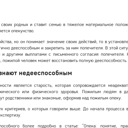
 своих родных и ставит семью в тяжелое материальное полож
ется опекунство.
йства, но он понимает значение своих действий, то в установл
ично дееспособным и закрепить за ним попечителя. В этой ситу
й и другими выплатами с письменного согласия попечителя. 
, пожилой человек может восстановить полную дееспособность.
изнают недееспособным
ости является старость, которая сопровождается неадеква
ихического или физического здоровья. Пожилым людям в д
ут родственники или знакомые, оформив над пожилым опеку.
ух критериев, о которых говорили выше. До начала процесса 
кспертизу.
особного более подробно в статье: “Опека: понятие, пра