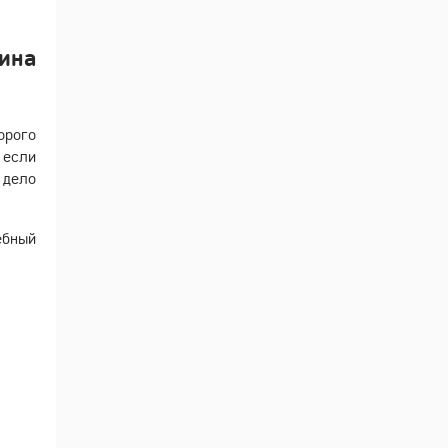
ина
орого
 если
 дело
ебный