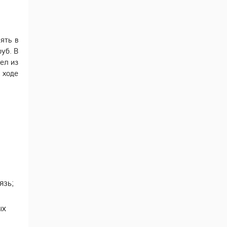
ять в
уб. В
ел из
 ходе
язь;
ых