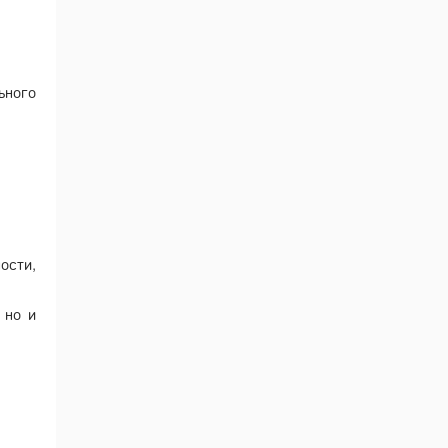
ьного
ости,
 но и