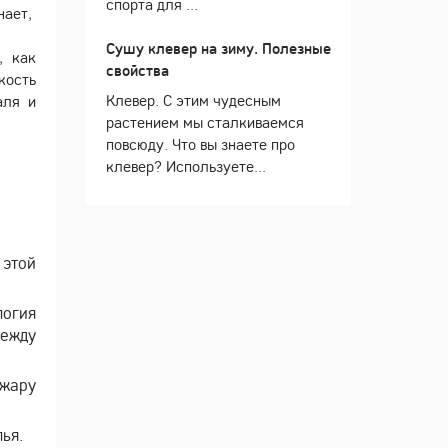
спорта для ...
нает,
Сушу клевер на зиму. Полезные
, как
свойства
кость
Клевер. С этим чудесным
аля и
растением мы сталкиваемся
повсюду. Что вы знаете про
клевер? Используете...
 этой
логия
между
 жару
ья.