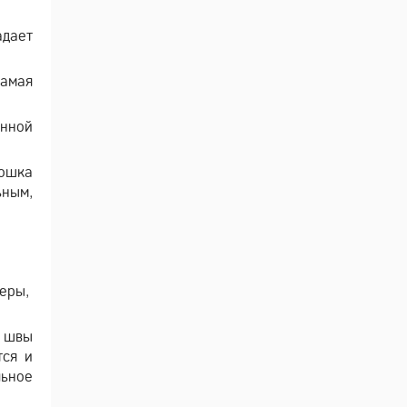
адает
самая
енной
рошка
ьным,
меры,
 швы
тся и
льное