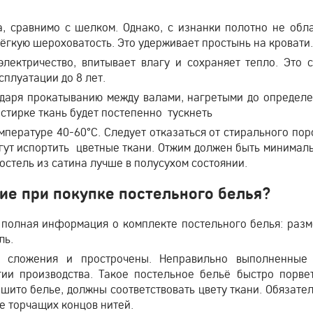
а, сравнимо с шелком. Однако, с изнанки полотно не обл
ёгкую шероховатость. Это удерживает простынь на кровати.
лектричество, впитывает влагу и сохраняет тепло. Это 
сплуатации до 8 лет.
одаря прокатыванию между валами, нагретыми до определ
 стирке ткань будет постепенно тускнеть
мпературе 40-60°С. Следует отказаться от стирального по
гут испортить цветные ткани. Отжим должен быть минимал
постель из сатина лучше в полусухом состоянии.
ие при покупке постельного белья?
 полная информация о комплекте постельного белья: раз
ль.
 сложения и прострочены. Неправильно выполненные
ии производства. Такое постельное бельё быстро порве
ошито белье, должны соответствовать цвету ткани. Обязате
ие торчащих концов нитей.