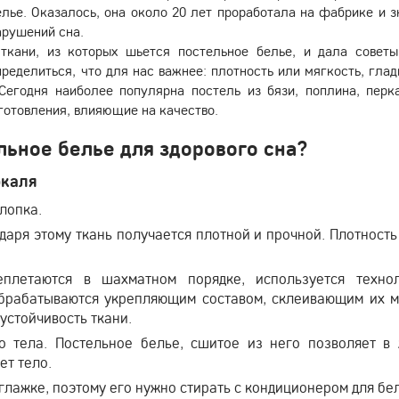
лье. Оказалось, она около 20 лет проработала на фабрике и з
арушений сна.
ткани, из которых шьется постельное белье, и дала советы
ределиться, что для нас важнее: плотность или мягкость, глад
 Сегодня наиболее популярна постель из бязи, поплина, перк
зготовления, влияющие на качество.
льное белье для здорового сна?
ркаля
лопка.
даря этому ткань получается плотной и прочной. Плотность
плетаются в шахматном порядке, используется техно
обрабатываются укрепляющим составом, склеивающим их 
устойчивость ткани.
о тела. Постельное белье, сшитое из него позволяет в
ет тело.
глажке, поэтому его нужно стирать с кондиционером для бел