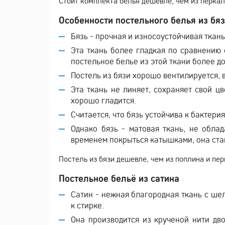
Стоит комплекта белья дешевле, чем из перкал
Особенности постельного белья из бя
Бязь - прочная и износоустойчивая ткань.
Эта ткань более гладкая по сравнению 
постельное белье из этой ткани более д
Постель из бязи хорошо вентилируется, 
Эта ткань не линяет, сохраняет свой цв
хорошо гладится.
Считается, что бязь устойчива к бактери
Однако бязь - матовая ткань, не обла
временем покрыться катышками, она стан
Постель из бязи дешевле, чем из поплина и пе
Постельное бельё из сатина
Сатин - нежная благородная ткань с ше
к стирке.
Она производится из крученой нити дв