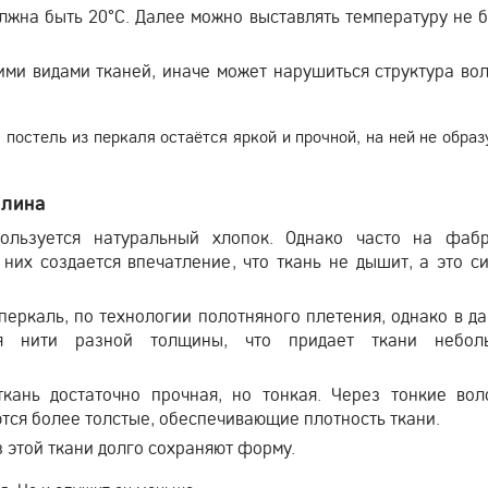
лжна быть 20°С. Далее можно выставлять температуру не 
ими видами тканей, иначе может нарушиться структура во
постель из перкаля остаётся яркой и прочной, на ней не образ
плина
ользуется натуральный хлопок. Однако часто на фаб
 них создается впечатление, что ткань не дышит, а это с
 перкаль, по технологии полотняного плетения, однако в д
ся нити разной толщины, что придает ткани небол
кань достаточно прочная, но тонкая. Через тонкие вол
тся более толстые, обеспечивающие плотность ткани.
з этой ткани долго сохраняют форму.