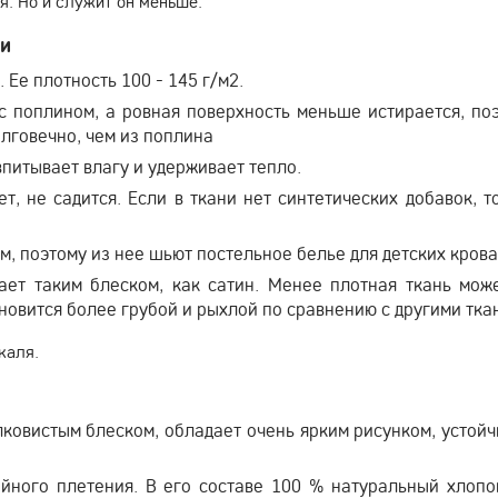
я. Но и служит он меньше.
зи
 Ее плотность 100 - 145 г/м2.
с поплином, а ровная поверхность меньше истирается, по
олговечно, чем из поплина
впитывает влагу и удерживает тепло.
ет, не садится. Если в ткани нет синтетических добавок, т
ям, поэтому из нее шьют постельное белье для детских крова
дает таким блеском, как сатин. Менее плотная ткань мож
овится более грубой и рыхлой по сравнению с другими тка
ркаля.
лковистым блеском, обладает очень ярким рисунком, устой
ойного плетения. В его составе 100 % натуральный хлопо