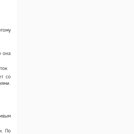
этому
о она
ток.
ет со
нями.
чивым
к. По