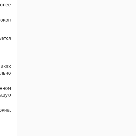
более
локон
уется
риках
ильно
анном
ьшую
окна,