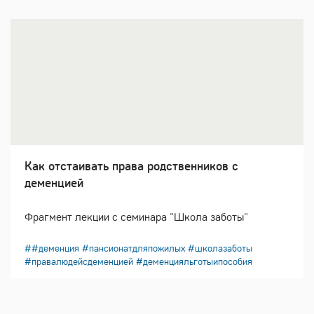
Как отстаивать права родственников с
деменцией
Фрагмент лекции с семинара "Школа заботы"
##деменция #пансионатдляпожилых #школазаботы
#правалюдейсдеменцией #деменцияльготыипособия