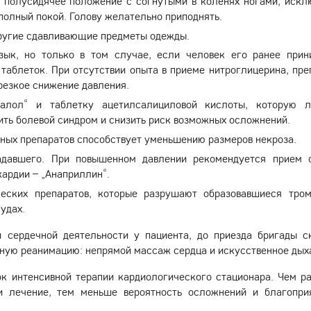
ь полусидячее положение с согнутыми в коленях ногами, искл
полный покой. Голову желательно приподнять.
другие сдавливающие предметы одежды.
зык, но только в том случае, если человек его ранее прин
 таблеток. При отсутствии опыта в приеме нитроглицерина, пре
 резкое снижение давления.
алол“ и таблетку ацетилсалициловой кислоты, которую 
ить болевой синдром и снизить риск возможных осложнений.
ных препаратов способствует уменьшению размеров некроза.
адавшего. При повышенном давлении рекомендуется прием 
кардии – „Анаприллин“.
ческих препаратов, которые разрушают образовавшиеся тро
удах.
и сердечной деятельности у пациента, до приезда бригады с
ную реанимацию: непрямой массаж сердца и искусственное дых
ок интенсивной терапии кардиологического стационара. Чем р
и лечение, тем меньше вероятность осложнений и благопри