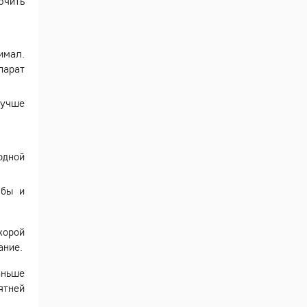
ючить
имал.
парат
лучше
одной
мбы и
корой
ание.
аньше
ятней