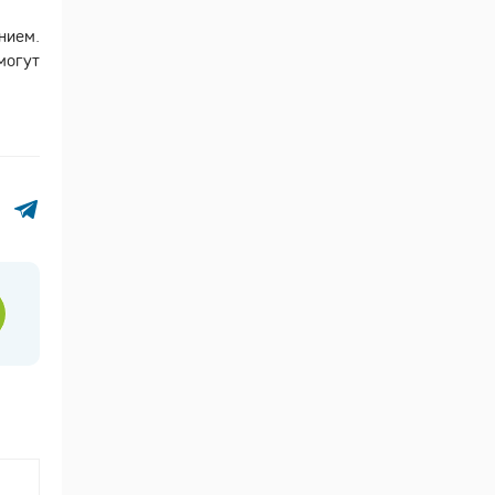
нием.
могут