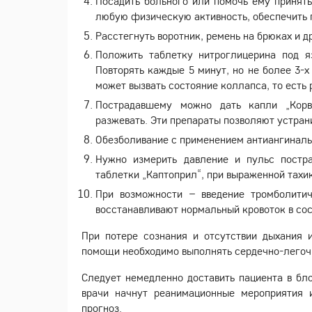
Посадить больного или помочь ему принят
любую физическую активность, обеспечить 
Расстегнуть воротник, ремень на брюках и 
Положить таблетку нитроглицерина под я
Повторять каждые 5 минут, но не более 3-х
может вызвать состояние коллапса, то есть
Пострадавшему можно дать капли „Корв
разжевать. Эти препараты позволяют устран
Обезболивание с применением антиангиналь
Нужно измерить давление и пульс постр
таблетки „Каптоприл“, при выраженной тахи
При возможности – введение тромболити
восстанавливают нормальный кровоток в сос
При потере сознания и отсутствии дыхания 
помощи необходимо выполнять сердечно-легоч
Следует немедленно доставить пациента в бл
врачи начнут реанимационные мероприятия 
прогноз.