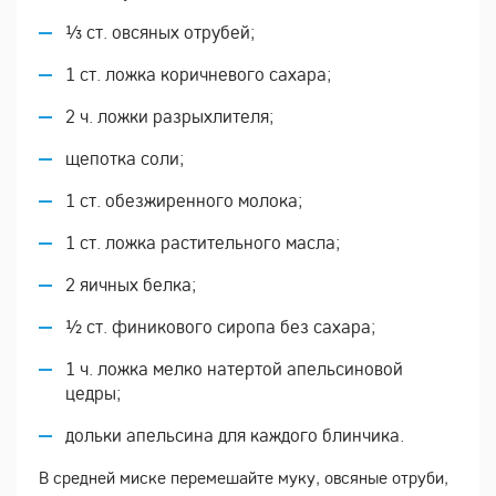
⅓ ст. овсяных отрубей;
1 ст. ложка коричневого сахара;
2 ч. ложки разрыхлителя;
щепотка соли;
1 ст. обезжиренного молока;
1 ст. ложка растительного масла;
2 яичных белка;
½ ст. финикового сиропа без сахара;
1 ч. ложка мелко натертой апельсиновой
цедры;
дольки апельсина для каждого блинчика.
В средней миске перемешайте муку, овсяные отруби,