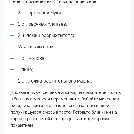
Рецепт примерно на 12 порций блинчиков:
2 ст. ореховой муки;
1 ст. овсяных хлопьев;
2 ч. ложки разрыхлителя;
½ ч. ложки соли;
1 ст. молока;
1 яйцо;
1 ст. ложка растительного масла.
Добавьте муку, овсяные хлопья, разрыхлитель и соль
в большую миску и перемешайте. Взбейте миксером
яйцо, смешайте его с молоком и маслом и влейте
получившуюся смесь в тесто. Готовьте блинчики на
хорошо разогретой сковороде с антипригарным
покрытием.