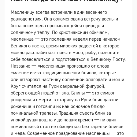
Масленицу всегда встречали в дни весеннего
равноденствия. Она ознаменовала встречу весны и
была посвящена просыпающейся природе и
солнечному теплу. По христианским обычаям,
масленица 一 это последняя неделя перед началом
Великого поста, время мирских радостей в которое
можно расслабиться: поесть мясо, рыбу, позволить
себе повеселиться и подготовиться к Великому Посту.
Название 一 «масленица» произошло от слова
«масло» из-за традиции выпечки блинов, которые
олицетворяют частичку солнечной благодати и мощи.
Круг считался на Руси сакральной фигурой,
оберегающей людей от зла. Блины 一 это символ
рождения и смерти: в старину на Руси блин давали
роженице и готовили их как основное блюдо
поминальной трапезы. Традиция съесть блин за
упокой души дошла и до наших времен 一 ни один
поминальный стол не обходиться без тарелки блинов
и мёда. Современное празднование масленицы 一 это