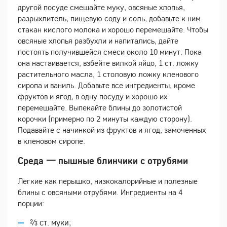
другой посуде смешайте муку, овсяные хлопья,
разрыхлитель, пищевую соду и соль, добавьте к ним
стакан кислого молока и хорошо перемешайте. Чтобы
овсяные хлопья разбухли и напитались, дайте
постоять получившейся смеси около 10 минут. Пока
она настаивается, взбейте вилкой яйцо, 1 ст. ложку
растительного масла, 1 столовую ложку кленового
сиропа и ваниль. Добавьте все ингредиенты, кроме
фруктов и ягод, в одну посуду и хорошо их
перемешайте. Выпекайте блины до золотистой
корочки (примерно по 2 минуты каждую сторону).
Подавайте с начинкой из фруктов и ягод, замоченных
в кленовом сиропе.
Среда 一 пышные блинчики с отрубями
Легкие как перышко, низкокалорийные и полезные
блины с овсяными отрубями. Ингредиенты на 4
порции:
⅔ ст. муки;