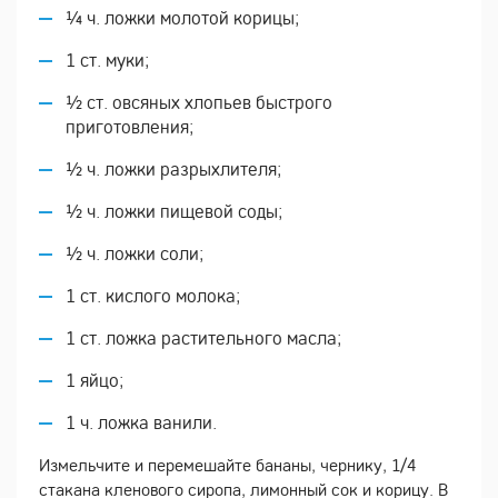
¼ ч. ложки молотой корицы;
1 ст. муки;
½ ст. овсяных хлопьев быстрого
приготовления;
½ ч. ложки разрыхлителя;
½ ч. ложки пищевой соды;
½ ч. ложки соли;
1 ст. кислого молока;
1 ст. ложка растительного масла;
1 яйцо;
1 ч. ложка ванили.
Измельчите и перемешайте бананы, чернику, 1/4
стакана кленового сиропа, лимонный сок и корицу. В