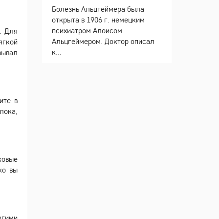
Болезнь Альцгеймера была
открыта в 1906 г. немецким
психиатром Алоисом
. Для
Альцгеймером. Доктор описал
ягкой
к...
зывал
ите в
лока,
ковые
ко вы
угими