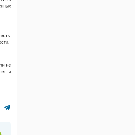
енных
есть.
ости.
ли не
ся, и