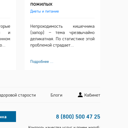
пожилых
Диеты и питание
торые
Непроходимость кишечника
ли и
(запор) – тема чрезвычайно
нном
деликатная. По статистике этой
...
проблемой страдает...
Подробнее ...
здоровой старости
Блоги
Кабинет
8 (800) 500 47 25
нка
Контроль качества услуг и прием жалоб: