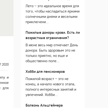
Лето – это идеальное время для
того, чтобы насладиться яркими
солнечными днями и веселыми
приключени...
Пожилые доноры крови. Есть ли
возрастные ограничения?
В июне весь мир отмечает День
донора. Быть здоровым это не
только приятно, но еще и
общественно поле...
7.2020
Хобби для пенсионеров
илу и
Пожилой возраст – это не
енное
конец, а начало нового этапа,
е для
полного интересных занятий и
увлечений. Хобби...
Болезнь Альцгеймера