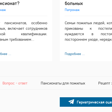
ансионат?
больных
онаж
Патронаж
 пансионатов, особенно
Семьи пожилых людей, ко
ных, включает сотрудников
прикованы к посте
окой квалификации.
нуждаются в постоя
вным требованием...
постороннем уходе, нередко
бнее ...
Подробнее ...
Вопрос - ответ
Пансионаты для пожилых
Рецепт 
Гериатрическая оце