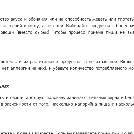
вство вкуса и обоняния или на способность жевать или глотать
 и специй в пищу, а не соли. Выбирайте продукты с более м
 овощи (вместо сырых), чтобы процесс приёма пищи не вы
шей части из растительных продуктов, а не из мясных. Включ
 нет аллергии на них), и убавьте количество потребляемого мо
циях
ты и овощи, а вторую половину занимают цельные зёрна и бел
в зависимости от того, насколько калорийна пища и насколь
етита у людей в возрасте. Если вы разделяете приём пищу с др